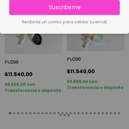
Suscribirme
Recibirás un correo para validar tu email.
PU296
PU299
$11.540,00
$11.540,00
$9.809,00
con
$9.809,00
con
Transferencia o depósito
Transferencia o depósito