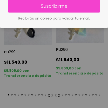
Suscribirme
Recibirás un correo para validar tu email.
PU296
PU299
$11.540,00
$11.540,00
$9.809,00
con
$9.809,00
con
Transferencia o depósito
Transferencia o depósito